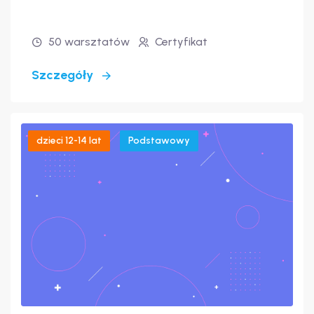
50 warsztatów
Certyfikat
Szczegóły
dzieci 12-14 lat
Podstawowy