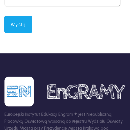
Europejski Instytut Edukacji Engram ® jest Niepubliczną
Placówką Oświatową wpisaną do rejestru Wydziału Oświaty
Urzędu Miasta przy Prezydencie Miasta Krakowa pod